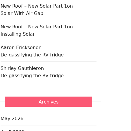
New Roof – New Solar Part 1
on
Solar With Air Gap
New Roof – New Solar Part 1
on
Installing Solar
Aaron Erickson
on
De-gassifying the RV fridge
Shirley Gauthier
on
De-gassifying the RV fridge
Archives
May 2026