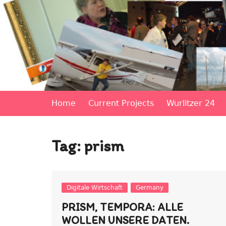
Skip
to
content
Michaela Merz's personal blog site
Home
Current Projects
Wurlitzer 24
Tag:
prism
Digitale Wirtschaft
Germany
PRISM, TEMPORA: ALLE
WOLLEN UNSERE DATEN.