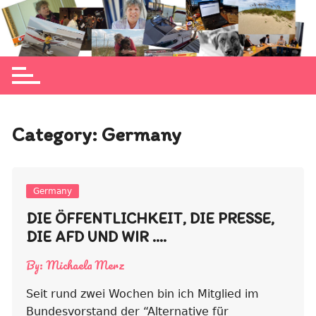
Skip
to
Michaela Merz's personal blog site
content
Category:
Germany
Germany
DIE ÖFFENTLICHKEIT, DIE PRESSE,
DIE AFD UND WIR ….
By:
Michaela Merz
Seit rund zwei Wochen bin ich Mitglied im
Bundesvorstand der “Alternative für