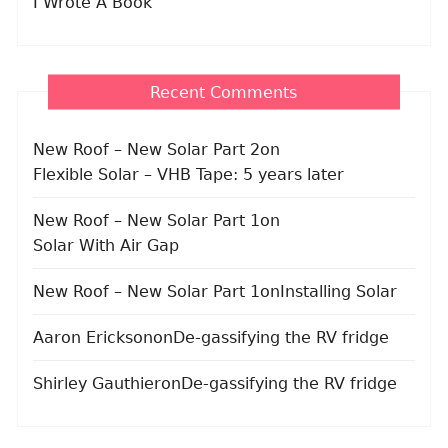
I Wrote A Book
Recent Comments
New Roof – New Solar Part 2
on
Flexible Solar – VHB Tape: 5 years later
New Roof – New Solar Part 1
on
Solar With Air Gap
New Roof – New Solar Part 1
on
Installing Solar
Aaron Erickson
on
De-gassifying the RV fridge
Shirley Gauthier
on
De-gassifying the RV fridge