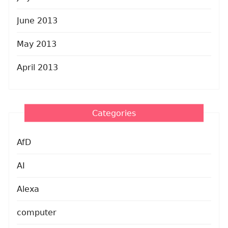
June 2013
May 2013
April 2013
Categories
AfD
AI
Alexa
computer