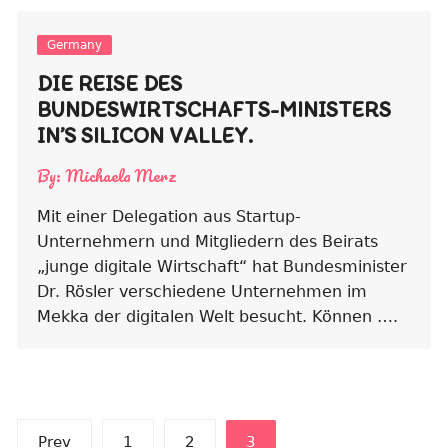
Germany
DIE REISE DES
BUNDESWIRTSCHAFTS-MINISTERS
IN’S SILICON VALLEY.
By:
Michaela Merz
Mit einer Delegation aus Startup-
Unternehmern und Mitgliedern des Beirats
„junge digitale Wirtschaft“ hat Bundesminister
Dr. Rösler verschiedene Unternehmen im
Mekka der digitalen Welt besucht. Können ….
Posts
Prev
1
2
3