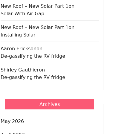
New Roof – New Solar Part 1
on
Solar With Air Gap
New Roof – New Solar Part 1
on
Installing Solar
Aaron Erickson
on
De-gassifying the RV fridge
Shirley Gauthier
on
De-gassifying the RV fridge
Archives
May 2026