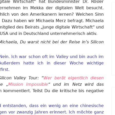
gitale Wirtschaft“ hat Bundesminister Dr. Rösler
ernehmen im Mekka der digitalen Welt besucht.
chlich von den Amerikanern lernen? Welchen Sinn
? Dazu haben wir Michaela Merz befragt. Michaela
mitglied des Beirats „junge digitale Wirtschaft“ und
n USA und in Deutschland unternehmerisch aktiv.
ichaela, Du warst nicht bei der Reise in’s Silicon
Nein. Ich war schon oft im Valley und bin auch im
 Außerdem hatte ich in dieser Woche wichtige
irst.
ilicon Valley Tour: “
Wer berät eigentlich diesen
se „
Mission Impossible
“ und im Netz wird das
kommentiert. Teilst Du die kritische bis negative
ld entstanden, dass ein wenig an eine chinesische
en vor zwanzig Jahren erinnert. Ich möchte ganz