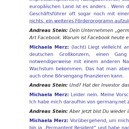
europäischen Land ist es anders . Wenn 
Geschäftsführer oft sogar noch mit ein
nichts, ein weiteres Förderprogramn aufzu
Andreas Stein:
Dein Unternehmen „german
Art Facebook. Warum ist Facebook heute e
Michaela Merz:
(lacht) Liegt vielleich
deutschen Großkonzern, einen Gang
notwendigerweise mit einem anderen Name
Wachstum bekommen. Das hat man aber
auch ohne Börsengang finanzieren kann.
Andreas Stein:
Und? Hat der Investor da
Michaela Merz:
Leider nein. Meine Vorsc
Ich habe mich daraufhin von germany.net 
Andreas Stein:
Aber jetzt bist Du wieder
Michaela Merz:
Vorübergehend, um mich 
bin ja „Permantent Resident“ und habe na