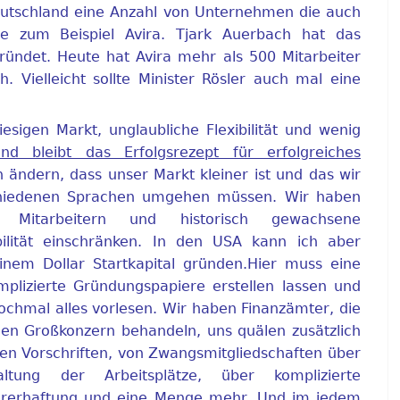
Deutschland eine Anzahl von Unternehmen die auch
nne zum Beispiel Avira. Tjark Auerbach hat das
ndet. Heute hat Avira mehr als 500 Mitarbeiter
h. Vielleicht sollte Minister Rösler auch mal eine
sigen Markt, unglaubliche Flexibilität und wenig
d bleibt das Erfolgsrezept für erfolgreiches
 ändern, dass unser Markt kleiner ist und das wir
schiedenen Sprachen umgehen müssen. Wir haben
Mitarbeitern und historisch gewachsene
bilität einschränken. In den USA kann ich aber
nem Dollar Startkapital gründen.Hier muss eine
lizierte Gründungspapiere erstellen lassen und
chmal alles vorlesen. Wir haben Finanzämter, die
en Großkonzern behandeln, uns quälen zusätzlich
en Vorschriften, von Zwangsmitgliedschaften über
altung der Arbeitsplätze, über komplizierte
törerhaftung und eine Menge mehr. Und im jedem