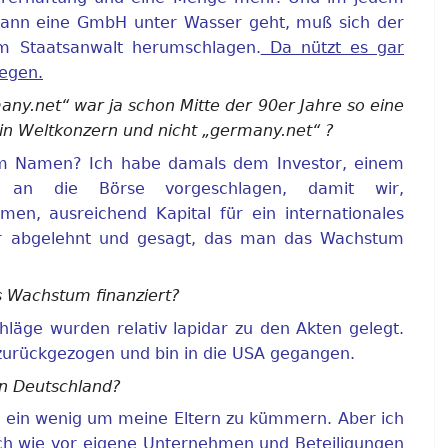
dann eine GmbH unter Wasser geht, muß sich der
em Staatsanwalt herumschlagen.
Da nützt es gar
legen.
y.net“ war ja schon Mitte der 90er Jahre so eine
in Weltkonzern und nicht „germany.net“ ?
t am Namen? Ich habe damals dem Investor, einem
 an die Börse vorgeschlagen, damit wir,
n, ausreichend Kapital für ein internationales
 abgelehnt und gesagt, das man das Wachstum
s Wachstum finanziert?
hläge wurden relativ lapidar zu den Akten gelegt.
zurückgezogen und bin in die USA gegangen.
 in Deutschland?
ein wenig um meine Eltern zu kümmern. Aber ich
ch wie vor eigene Unternehmen und Beteiligungen