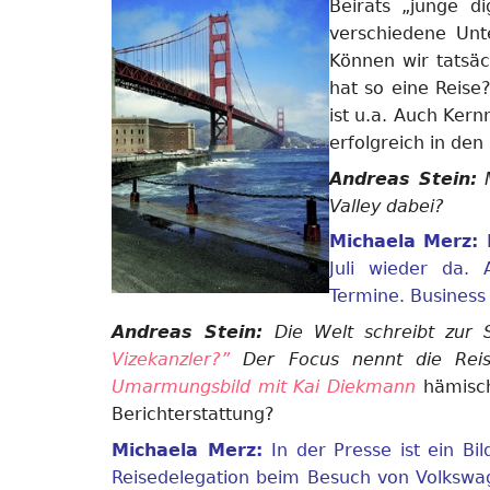
Beirats „junge di
verschiedene Unt
Können wir tatsä
hat so eine Reise
ist u.a. Auch Kern
erfolgreich in de
Andreas Stein:
M
Valley dabei?
Michaela Merz:
Juli wieder da.
Termine. Business f
Andreas Stein:
Die Welt schreibt zur S
Vizekanzler?”
Der Focus nennt die Rei
Umarmungsbild mit Kai Diekmann
hämisch 
Berichterstattung?
Michaela Merz:
In der Presse ist ein Bi
Reisedelegation beim Besuch von Volkswag