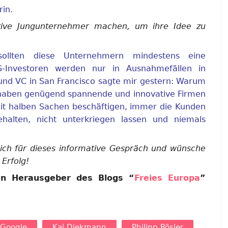
in.
tive Jungunternehmer machen, um ihre Idee zu
llten diese Unternehmern mindestens eine
-Investoren werden nur in Ausnahmefällen in
 und VC in San Francisco sagte mir gestern: Warum
r haben genügend spannende und innovative Firmen
t mit halben Sachen beschäftigen, immer die Kunden
lten, nicht unterkriegen lassen und niemals
ch für dieses informative Gespräch und wünsche
Erfolg!
en Herausgeber des Blogs “
Freies Europa
”
Google
Kai Diekmann
Philipp Rösler