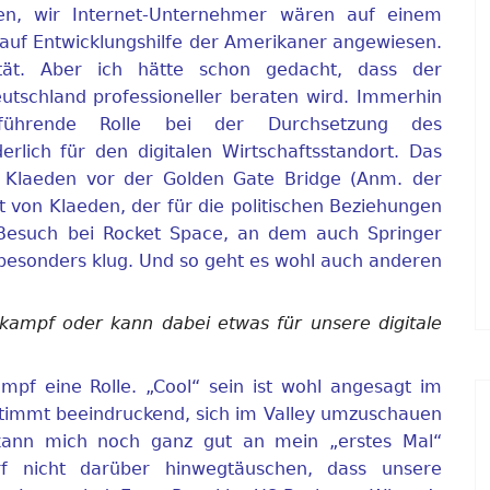
en, wir Internet-Unternehmer wären auf einem
 auf Entwicklungshilfe der Amerikaner angewiesen.
ität. Aber ich hätte schon gedacht, dass der
utschland professioneller beraten wird. Immerhin
führende Rolle bei der Durchsetzung des
erlich für den digitalen Wirtschaftsstandort. Das
n Klaeden vor der Golden Gate Bridge (Anm. der
t von Klaeden, der für die politischen Beziehungen
r Besuch bei Rocket Space, an dem auch Springer
ht besonders klug. Und so geht es wohl auch anderen
kampf oder kann dabei etwas für unsere digitale
mpf eine Rolle. „Cool“ sein ist wohl angesagt im
timmt beeindruckend, sich im Valley umzuschauen
 kann mich noch ganz gut an mein „erstes Mal“
rf nicht darüber hinwegtäuschen, dass unsere