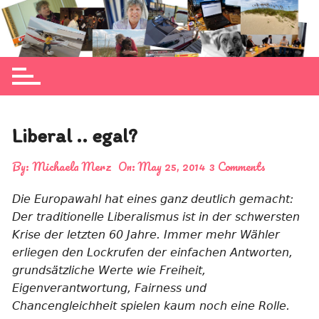
Skip
to
Michaela Merz's personal blog site
content
Liberal .. egal?
By:
Michaela Merz
On:
May 25, 2014
3 Comments
Die Europawahl hat eines ganz deutlich gemacht:
Der traditionelle Liberalismus ist in der schwersten
Krise der letzten 60 Jahre. Immer mehr Wähler
erliegen den Lockrufen der einfachen Antworten,
grundsätzliche Werte wie Freiheit,
Eigenverantwortung, Fairness und
Chancengleichheit spielen kaum noch eine Rolle.